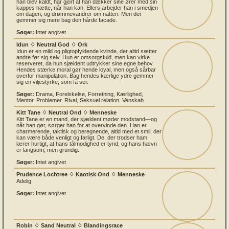
han blev kaldt, har gjort at han dækker sine ører med sin
kappes hætte, når han kan. Ellers arbejder han i smedjen
om dagen, og drømmevandrer om natten. Men der
gemmer sig mere bag den hårde facade.
Søger:
Intet angivet
Idun ♢ Neutral God ♢ Ork
Idun er en mild og pligtopfyldende kvinde, der altid sætter
andre før sig selv. Hun er omsorgsfuld, men kan virke
reserveret, da hun sjældent udtrykker sine egne behov.
Hendes stærke moral gør hende loyal, men også sårbar
overfor manipulation. Bag hendes kærlige ydre gemmer
sig en viljestyrke, som få ser.
Søger:
Drama, Forelskelse, Forretning, Kærlighed,
Mentor, Problemer, Rival, Seksuel relation, Venskab
Kitt Tane ♢ Neutral Ond ♢ Menneske
Kitt Tane er en mand, der sjældent møder modstand—og
når han gør, sørger han for at overvinde den. Han er
charmerende, taktisk og beregnende, altid med et smil, der
kan være både venligt og farligt. De, der trodser ham,
lærer hurtigt, at hans tålmodighed er tynd, og hans hævn
er langsom, men grundig.
Søger:
Intet angivet
Prudence Lochtree ♢ Kaotisk Ond ♢ Menneske
Adelig
Søger:
Intet angivet
Robin ♢ Sand Neutral ♢ Blandingsrace