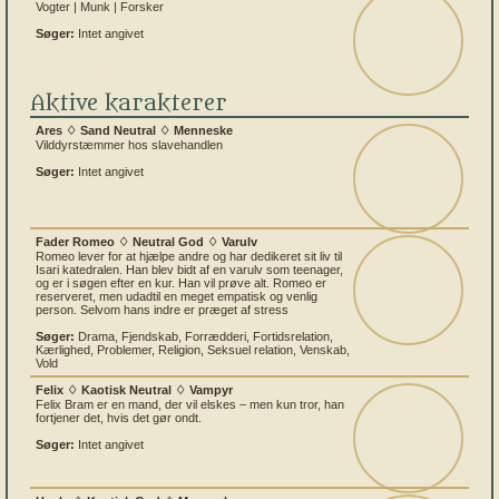
Vogter | Munk | Forsker
Søger:
Intet angivet
Aktive karakterer
Ares ♢ Sand Neutral ♢ Menneske
Vilddyrstæmmer hos slavehandlen
Søger:
Intet angivet
Fader Romeo ♢ Neutral God ♢ Varulv
Romeo lever for at hjælpe andre og har dedikeret sit liv til
Isari katedralen. Han blev bidt af en varulv som teenager,
og er i søgen efter en kur. Han vil prøve alt. Romeo er
reserveret, men udadtil en meget empatisk og venlig
person. Selvom hans indre er præget af stress
Søger:
Drama, Fjendskab, Forrædderi, Fortidsrelation,
Kærlighed, Problemer, Religion, Seksuel relation, Venskab,
Vold
Felix ♢ Kaotisk Neutral ♢ Vampyr
Felix Bram er en mand, der vil elskes – men kun tror, han
fortjener det, hvis det gør ondt.
Søger:
Intet angivet