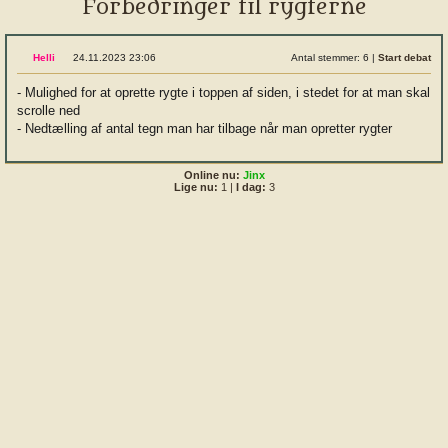
Forbedringer til rygterne
Helli
24.11.2023 23:06
Antal stemmer: 6
|
Start debat
- Mulighed for at oprette rygte i toppen af siden, i stedet for at man skal
scrolle ned
- Nedtælling af antal tegn man har tilbage når man opretter rygter
Online nu:
Jinx
Lige nu:
1
|
I dag:
3