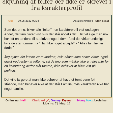
Skjulning af felter der ikke er skrevet i
fra karakterprofil
Que
09.05.2022 09:35
Antal stemmer: 6
|
Start debat
Som det er nu, bliver alle "felter" i en karakterprofil vist undtagen
Andet, der kun bliver vist hvis der står noget i det. Det vil sige man nok
har lidt en tendens til at skrive noget i dem, fordi det virker underligt
hvis de står tomme. Fx "Har ikke noget arbejde" - " Alle i familien er
døde ".
Jeg synes det kunne være lækkert, hvis sådan som andet virker, også
gjaldt ved resten af felterne, så de ting som måske ikke er relevante for
en karakter og derfor står tomme, ikke behøver at blive vist på
profilen.
Det ville fx gøre at man ikke behøver at have et tomt evne felt
stående, men behøver ikke at der står Familie, hvis karakteren ikke har
noget familie.
Online nu:
Helli
,
Charizard
,
Granny
,
Krystal
,
Mong
,
Nyxx
,
Leviathan
Lige nu:
7
|
I dag:
18