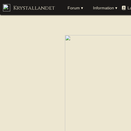
Krystallandet
Forum ▾
Information ▾
L