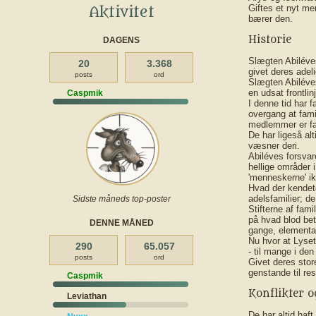
Giftes et nyt me
Aktivitet
bærer den.
Historie
DAGENS
Slægten Abiléves
20
3.368
givet deres adeli
posts
ord
Slægten Abiléve
en udsat frontli
Caspmik
I denne tid har 
overgang at fami
medlemmer er fal
De har ligeså al
væsner deri.
Abiléves forsva
hellige områder 
'menneskerne' ik
Hvad der kendet
adelsfamilier; d
Sidste måneds top-poster
Stifterne af fami
på hvad blod bet
DENNE MÅNED
gange, elemental
Nu hvor at Lyset
290
65.057
- til mange i de
posts
ord
Givet deres stor
genstande til res
Caspmik
Konflikter o
Leviathan
De har altid haf