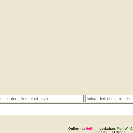
Online nu:
Helli
,
Leviathan
,
Muri
,
C
Lige nu:
5
|
I dag:
16