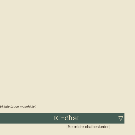
trl inde bruge musehjulet
IC-chat
▽
[Se ældre chatbeskeder]