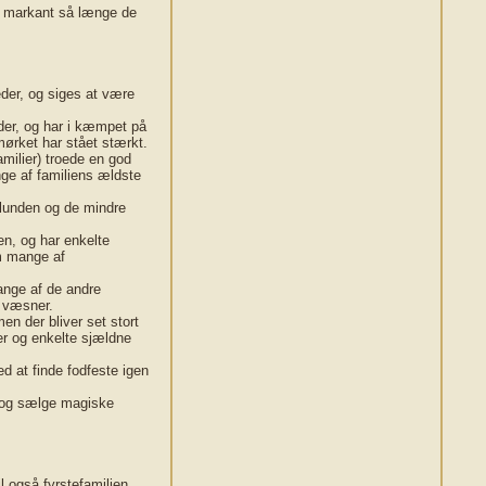
id markant så længe de
eder, og siges at være
der, og har i kæmpet på
mørket har stået stærkt.
amilier) troede en god
ge af familiens ældste
felunden og de mindre
n, og har enkelte
om mange af
ange af de andre
e væsner.
men der bliver set stort
er og enkelte sjældne
ed at finde fodfeste igen
e og sælge magiske
l også fyrstefamilien