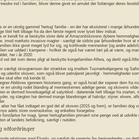
nneske ind i familien, bliver denne givet en amulet der forlænger deres levet
 er en utrolig gammel 'hertug' familie - en der har eksisteret i mange århundr
ge titel helt tilbage fra da den første regent over lyset blev indsat.
s er kendt for at beskytte store dele af Amazonitskovens dybere hemmelighe
nje, imod mørkets invasive magter - særligt de sidste par århundreder hvor at 
familien ikke givet meget lyd for sig, og kortlivede mennesker (og andre adelsf
lien var uddød i kampene - hvilket de også har været tæt på at være, og man
det, her i år 2020.
tid set det som deres pligt at beskytte kongefamilien Alfera, og dertil også Al
rer særligt skovgrænsen der strækker sig imellem Tusmørkebjergene og Safire
i og udenfor skoven, som også bliver patruljeret jævnligt - hemmeligheder s
ke skal eller må kende til.
egner Abiléves igennem historiens gang, er også hvad der seperer dem fra m
e er en utrolig rodet blanding af menneskernes adelige gener, og skovens vild
lien er dermed hovedsageligt af satyrblod - daterende helt tilbage fra starten, 
yder, og slægten har dermed mange blandninger af halvdyr, styrer, elvere, alf
er.
 atter har fået indtaget en god del af skoven (2015 og frem), er familien dog v
n nye adels store overraskelse, og enkeltes forargelse.
e forståelse for magi, tjener hertugfamilien primært sine penge ved at udvikl
ten af landets befolkning, særligt i nutiden.
g udfordringer
t gode relationer med Elverly, og særligt de seneste års begivenheder - og derti