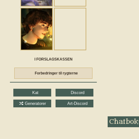
I FORSLAGSKASSEN
Forbedringer til rygterne
Kat
Discord
Generatorer
Art-Discord
Chatbok