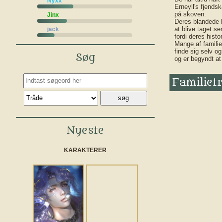
Nyxx
Erneyll's fjends
på skoven.
Jinx
Deres blandede b
at blive taget se
jack
fordi deres histo
Mange af familie
finde sig selv og
Søg
og er begyndt at
Familiet
Nyeste
KARAKTERER