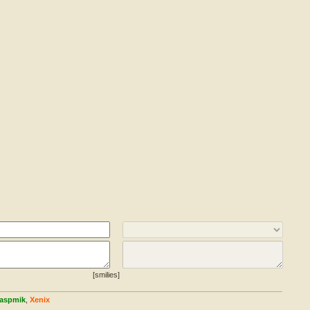
[smilies]
aspmik
,
Xenix