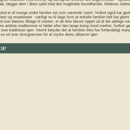
kab, lægger dem i åben splid med den magtfulde hovedfamilie. Abiléves støtte
lod er af mange andre familier set som værende 'urent', hvilket også har gjort
riøst og respekteret - særligt nu til dags hvor at enkelte familier helt har gle
rie kan dateres tilbage til starten, er de ikke blevet vippet ud af det adelige 
ns ældste medlemmer er faldet efter den lange kamp imod mørket, hvilket gør 
 sine traditioner igen. Internt betyder det at familien ikke har forfærdeligt m
 se ud over skovgrænsen for at styrke deres alliancer igen.
ræ