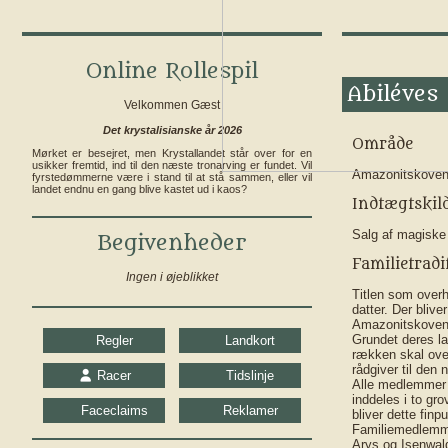
Online Rollespil
Abiléves
Velkommen Gæst
Det krystalisianske år 2026
Område
Mørket er besejret, men Krystallandet står over for en
usikker fremtid, ind til den næste tronarving er fundet. Vil
Amazonitskove
fyrstedømmerne være i stand til at stå sammen, eller vil
landet endnu en gang blive kastet ud i kaos?
Indtægtskil
Salg af magiske
Begivenheder
Familietradi
Ingen i øjeblikket
Titlen som overho
datter. Der blive
Amazonitskovene
Grundet deres la
Regler
Landkort
rækken skal over
rådgiver til den 
Racer
Tidslinje
Alle medlemmer a
inddeles i to gr
Faceclaims
Reklamer
bliver dette finp
Familiemedlemmer
Arys og Isenwald