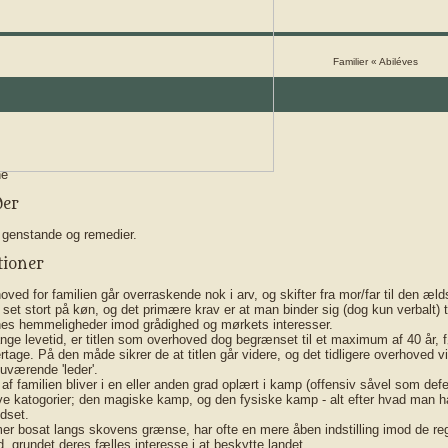
Familier
«
Abiléves
ne
der
 genstande og remedier.
tioner
ved for familien går overraskende nok i arv, og skifter fra mor/far til den æld
r set stort på køn, og det primære krav er at man binder sig (dog kun verbalt) t
s hemmeligheder imod grådighed og mørkets interesser.
nge levetid, er titlen som overhoved dog begrænset til et maximum af 40 år, 
tage. På den måde sikrer de at titlen går videre, og det tidligere overhoved vi
nuværende 'leder'.
f familien bliver i en eller anden grad oplært i kamp (offensiv såvel som def
ove katogorier; den magiske kamp, og den fysiske kamp - alt efter hvad man har
udset.
 bosat langs skovens grænse, har ofte en mere åben indstilling imod de reg
, grundet deres fælles interesse i at beskytte landet.