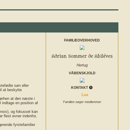
FAMILIEOVERHOVED
Adrian Sommer de Abiléves
Hertug
VÅBENSKJOLD
stefødte søn eller
KONTAKT
il at beskytte
Lux
førhen at den næste i
Familien søger medlemmer
l indtage en position af
ensiv), og fokusset kan
 flest evner indenfor,
erende fyrstefamilier