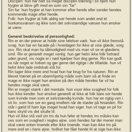
Disciplin: hun har haft så meget disciplin træning i sit hjem hun
frygter at blive gift med en som sin "far".
Sin far: hun frygter at han kommer efter hende eller sender hendes
kommende mage efter hende.
Folk: hun frygter at folk aldrig ser hende som andet end et
hunkønsvæsen og ikke som det selvstændige væsen hun ønsker
at være.
Generel beskrivelse af personlighed:
Rin er en der prøver at holde sine følelser væk. hun vil ikke fremstå
svag. hun har en facade på i hverdagen for ikke at vise glæde, sorg
osv. Rin skal man ha tålmodighed med vis man vil se et glædens
smil. Rin er generelt meget venlig. hun gør helst ikke folk fortræd
uden grund, vis nogle er i nød hjælper hun dog gerne. Rin kan godt
se når noget er forkert og gør gerne det rigtige i de tilfælde. hun vil
helst ikke lade ondskab stå for.
Rin tager ikke mere end hvad hun har brug for fra naturen. Rin er
blevet trænet på en ubarmhjertig måde som barn så at finde en
mage er ikke noget hun ønsker på den måde hendes far vil ha
hendes mage skal være.
Rin er meget stærk i det mentale. hun viser ikke svaghed for folk
hun ikke kender. hun ønsker generelt at ikke at folk bare ser hende
som kvinde men som et selvstændig kvinde. hun har en rigtig ven i
sit liv. som hun ser en gang imellem når de støder på hinanden. Rin
står i gæld til ham lige meget hvad han siger. hun vil tage en pil for
hans skyld vis det skulle til.
Hun vil ikke stå ved sin tro da hun føler at hendes tro måske kan
ses som en svaghed i nogles øjne. som hendes far der mener man
skal være enten troende eller ikke troende. man kan ikke tro på
mere end en i hans øjne. hvilket har fået hende til at sige hun ikke