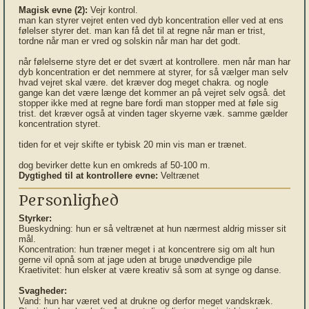
Magisk evne (2):
Vejr kontrol.
man kan styrer vejret enten ved dyb koncentration eller ved at ens
følelser styrer det. man kan få det til at regne når man er trist,
tordne når man er vred og solskin når man har det godt.
når følelserne styre det er det svært at kontrollere. men når man har
dyb koncentration er det nemmere at styrer, for så vælger man selv
hvad vejret skal være. det kræver dog meget chakra. og nogle
gange kan det være længe det kommer an på vejret selv også. det
stopper ikke med at regne bare fordi man stopper med at føle sig
trist. det kræver også at vinden tager skyerne væk. samme gælder
koncentration styret.
tiden for et vejr skifte er tybisk 20 min vis man er trænet.
dog bevirker dette kun en omkreds af 50-100 m.
Dygtighed til at kontrollere evne:
Veltrænet
Personlighed
Styrker:
Bueskydning: hun er så veltrænet at hun nærmest aldrig misser sit
mål.
Koncentration: hun træner meget i at koncentrere sig om alt hun
gerne vil opnå som at jage uden at bruge unødvendige pile
Kraetivitet: hun elsker at være kreativ så som at synge og danse.
Svagheder:
Vand: hun har været ved at drukne og derfor meget vandskræk.