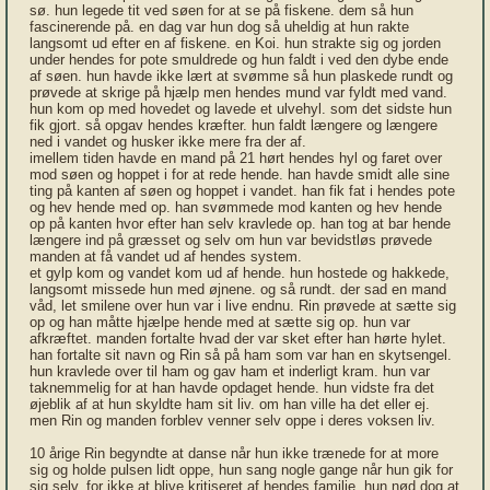
sø. hun legede tit ved søen for at se på fiskene. dem så hun
fascinerende på. en dag var hun dog så uheldig at hun rakte
langsomt ud efter en af fiskene. en Koi. hun strakte sig og jorden
under hendes for pote smuldrede og hun faldt i ved den dybe ende
af søen. hun havde ikke lært at svømme så hun plaskede rundt og
prøvede at skrige på hjælp men hendes mund var fyldt med vand.
hun kom op med hovedet og lavede et ulvehyl. som det sidste hun
fik gjort. så opgav hendes kræfter. hun faldt længere og længere
ned i vandet og husker ikke mere fra der af.
imellem tiden havde en mand på 21 hørt hendes hyl og faret over
mod søen og hoppet i for at rede hende. han havde smidt alle sine
ting på kanten af søen og hoppet i vandet. han fik fat i hendes pote
og hev hende med op. han svømmede mod kanten og hev hende
op på kanten hvor efter han selv kravlede op. han tog at bar hende
længere ind på græsset og selv om hun var bevidstløs prøvede
manden at få vandet ud af hendes system.
et gylp kom og vandet kom ud af hende. hun hostede og hakkede,
langsomt missede hun med øjnene. og så rundt. der sad en mand
våd, let smilene over hun var i live endnu. Rin prøvede at sætte sig
op og han måtte hjælpe hende med at sætte sig op. hun var
afkræftet. manden fortalte hvad der var sket efter han hørte hylet.
han fortalte sit navn og Rin så på ham som var han en skytsengel.
hun kravlede over til ham og gav ham et inderligt kram. hun var
taknemmelig for at han havde opdaget hende. hun vidste fra det
øjeblik af at hun skyldte ham sit liv. om han ville ha det eller ej.
men Rin og manden forblev venner selv oppe i deres voksen liv.
10 årige Rin begyndte at danse når hun ikke trænede for at more
sig og holde pulsen lidt oppe, hun sang nogle gange når hun gik for
sig selv. for ikke at blive kritiseret af hendes familie. hun nød dog at