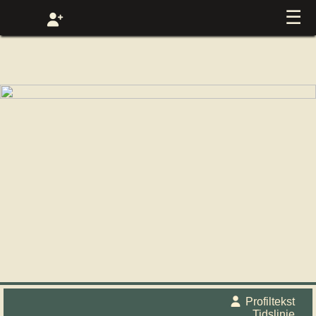
☰
Profiltekst
Tidslinje