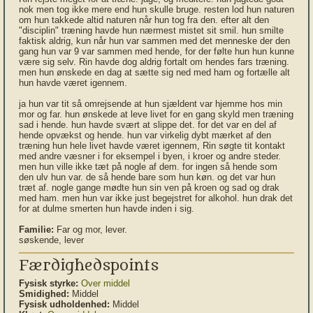
nok men tog ikke mere end hun skulle bruge. resten lod hun naturen
om hun takkede altid naturen når hun tog fra den. efter alt den
"disciplin" træning havde hun nærmest mistet sit smil. hun smilte
faktisk aldrig, kun når hun var sammen med det menneske der den
gang hun var 9 var sammen med hende, for der følte hun hun kunne
være sig selv. Rin havde dog aldrig fortalt om hendes fars træning.
men hun ønskede en dag at sætte sig ned med ham og fortælle alt
hun havde været igennem.
ja hun var tit så omrejsende at hun sjældent var hjemme hos min
mor og far. hun ønskede at leve livet for en gang skyld men træning
sad i hende. hun havde svært at slippe det. for det var en del af
hende opvækst og hende. hun var virkelig dybt mærket af den
træning hun hele livet havde været igennem, Rin søgte tit kontakt
med andre væsner i for eksempel i byen, i kroer og andre steder.
men hun ville ikke tæt på nogle af dem. for ingen så hende som
den ulv hun var. de så hende bare som hun køn. og det var hun
træt af. nogle gange mødte hun sin ven på kroen og sad og drak
med ham. men hun var ikke just begejstret for alkohol. hun drak det
for at dulme smerten hun havde inden i sig.
Familie:
Far og mor, lever.
søskende, lever
Færdighedspoints
Fysisk styrke:
Over middel
Smidighed:
Middel
Fysisk udholdenhed:
Middel