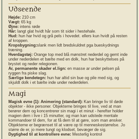
Udseende
Højde:
210 cm
Vægt:
65 kg
Øjne:
intens røde
Hår:
langt glat hvidt hår som tit sider i hestehale.
Hud:
hun har hvid og grå pels i hovedet. ellers kun hvidt på resten
af kroppen.
Kropsbygning:
slank men lidt bredskuldret pga bueskydnings
træning.
Hverdagstøj:
Orange top med blå mønstret nederdel og gemt inde
under nederdelen et bælte med en dolk, hun har beskyttelses på
brystet og neder relegionen.
Ar, permanente skader el.lign:
en masse ar under pelsen på
ryggen fra piske slag.
Særlige kendetegn:
hun har altid sin bue og pile med sig, og
skjuldt dolk i et bælte inde under nederdelen.
Magi
Magisk evne (1):
Animering (standard):
Kan bringe liv til døde
objekter - ikke personer. Objekterne bringes til live, ved at man
berører dem og koncentrerer sin magi i et minut - herefter holder
magien dem i live i 15 minutter, og man kan udstede mentale
kommandoer til dem, for at få dem til at gøre, som man ønsker.
Objekterne er begrænset til at være op til menneskestørrelse. Jo
større de er, jo mere tungt og klodset, bevæger de sig.
Dygtighed til at kontrollere evne:
Mesterlig kontrol