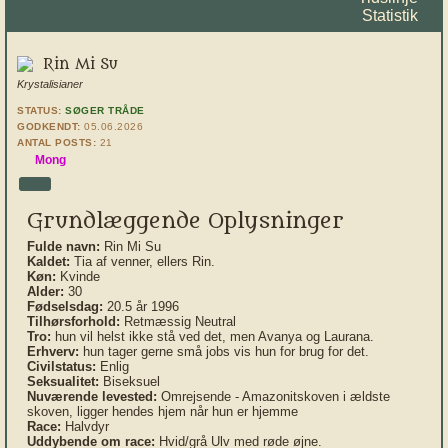
Statistik
Rin Mi Su
Krystalisianer
STATUS:
SØGER TRÅDE
GODKENDT:
05.06.2026
ANTAL POSTS:
21
Mong
Grundlæggende Oplysninger
Fulde navn:
Rin Mi Su
Kaldet:
Tia af venner, ellers Rin.
Køn:
Kvinde
Alder:
30
Fødselsdag:
20.5 år 1996
Tilhørsforhold:
Retmæssig Neutral
Tro:
hun vil helst ikke stå ved det, men Avanya og Laurana.
Erhverv:
hun tager gerne små jobs vis hun for brug for det.
Civilstatus:
Enlig
Seksualitet:
Biseksuel
Nuværende levested:
Omrejsende - Amazonitskoven i ældste
skoven, ligger hendes hjem når hun er hjemme
Race:
Halvdyr
Uddybende om race:
Hvid/grå Ulv med røde øjne.