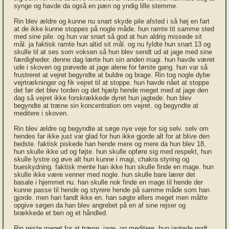
synge og havde da også en pæn og yndig lille stemme.
Rin blev ældre og kunne nu snart skyde pile afsted i så høj en fart
at de ikke kunne stoppes på nogle måde. hun ramte tit samme sted
med sine pile. og hun var snart så god at hun aldrig missede sit
mål. ja faktisk ramte hun altid sit mål. og nu fyldte hun snart 13 og
skulle til at ses som voksen så hun blev sendt ud at jage med sine
færdigheder. denne dag lærte hun sin anden magi. hun havde været
ude i skoven og prøvede at jage alene for første gang. hun var så
frustreret at vejret begyndte at buldre og brage. Rin tog nogle dybe
vejrtrækninger og fik vejret til at stoppe. hun havde nået at stoppe
det før det blev torden og det hjælp hende meget med at jage den
dag så vejret ikke forskrækkede dyret hun jagtede. hun blev
begyndte at træne sin koncentration om vejret. og begyndte at
meditere i skoven.
Rin blev ældre og begyndte at søge nye veje for sig selv. selv om
hendes far ikke just var glad for hun ikke gjorde alt for at blive den
bedste. faktisk piskede han hende mere og mere da hun blev 18,
hun skulle ikke ud og føjte. hun skulle opføre sig med respekt, hun
skulle lystre og øve alt hun kunne i magi, chakra styring og
bueskydning. faktisk mente han ikke hun skulle finde en mage. hun
skulle ikke være venner med nogle. hun skulle bare lærer det
basale i hjemmet nu. han skulle nok finde en mage til hende der
kunne passe til hende og styrere hende på samme måde som han
gjorde. men han fandt ikke en. han søgte ellers meget men måtte
opgive søgen da han blev angrebet på en af sine rejser og
brækkede et ben og et håndled.
Rin rejste meget for at træne. jage, og meditere. hun jagtede godt