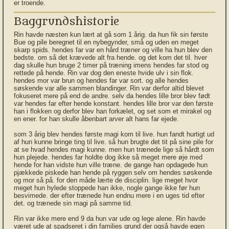
er troende.
Baggrundshistorie
Rin havde næsten kun lært at gå som 1 årig. da hun fik sin første
Bue og pile beregnet til en nybegynder, små og uden en meget
skarp spids. hendes far var en hård træner og ville ha hun blev den
bedste. om så det krævede alt fra hende. og det kom det til. hver
dag skulle hun bruge 2 timer på træning imens hendes far stod og
rettede på hende. Rin var dog den eneste hvide ulv i sin flok.
hendes mor var brun og hendes far var sort. og alle hendes
søskende var alle sammen blandinger. Rin var derfor altid blevet
fokuseret mere på end de andre. selv da hendes lille bror blev født
var hendes far efter hende konstant. hendes lille bror var den første
han i flokken og derfor blev han forkælet, og set som et mirakel og
en ener. for han skulle åbenbart arver alt hans far ejede.
som 3 årig blev hendes første magi kom til live. hun fandt hurtigt ud
af hun kunne bringe ting til live. så hun brugte det tit på sine pile for
at se hvad hendes magi kunne. men hun trænede lige så hårdt som
hun plejede. hendes far holdte dog ikke så meget mere øje med
hende for han vidste hun ville træne. de gange han opdagede hun
pjækkede piskede han hende på ryggen selv om hendes søskende
og mor så på. for den måde lærte de disciplin. lige meget hvor
meget hun hylede stoppede han ikke, nogle gange ikke før hun
besvimede. der efter trænede hun endnu mere i en uges tid efter
det. og trænede sin magi på samme tid.
Rin var ikke mere end 9 da hun var ude og lege alene. Rin havde
været ude at spadseret i din families grund der også havde egen