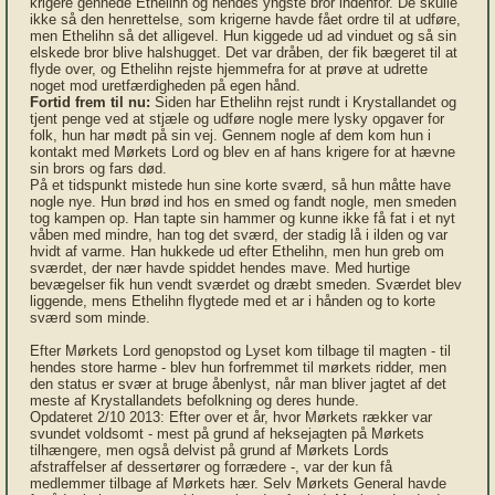
krigere gennede Ethelihn og hendes yngste bror indenfor. De skulle
ikke så den henrettelse, som krigerne havde fået ordre til at udføre,
men Ethelihn så det alligevel. Hun kiggede ud ad vinduet og så sin
elskede bror blive halshugget. Det var dråben, der fik bægeret til at
flyde over, og Ethelihn rejste hjemmefra for at prøve at udrette
noget mod uretfærdigheden på egen hånd.
Fortid frem til nu:
Siden har Ethelihn rejst rundt i Krystallandet og
tjent penge ved at stjæle og udføre nogle mere lysky opgaver for
folk, hun har mødt på sin vej. Gennem nogle af dem kom hun i
kontakt med Mørkets Lord og blev en af hans krigere for at hævne
sin brors og fars død.
På et tidspunkt mistede hun sine korte sværd, så hun måtte have
nogle nye. Hun brød ind hos en smed og fandt nogle, men smeden
tog kampen op. Han tapte sin hammer og kunne ikke få fat i et nyt
våben med mindre, han tog det sværd, der stadig lå i ilden og var
hvidt af varme. Han hukkede ud efter Ethelihn, men hun greb om
sværdet, der nær havde spiddet hendes mave. Med hurtige
bevægelser fik hun vendt sværdet og dræbt smeden. Sværdet blev
liggende, mens Ethelihn flygtede med et ar i hånden og to korte
sværd som minde.
Efter Mørkets Lord genopstod og Lyset kom tilbage til magten - til
hendes store harme - blev hun forfremmet til mørkets ridder, men
den status er svær at bruge åbenlyst, når man bliver jagtet af det
meste af Krystallandets befolkning og deres hunde.
Opdateret 2/10 2013: Efter over et år, hvor Mørkets rækker var
svundet voldsomt - mest på grund af heksejagten på Mørkets
tilhængere, men også delvist på grund af Mørkets Lords
afstraffelser af dessertører og forrædere -, var der kun få
medlemmer tilbage af Mørkets hær. Selv Mørkets General havde