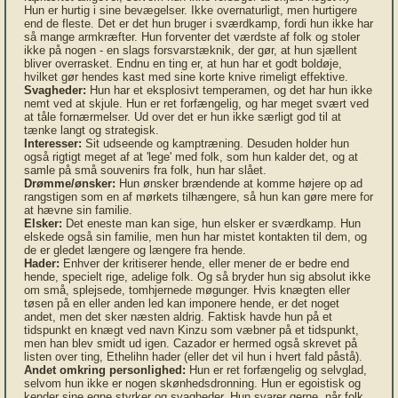
Hun er hurtig i sine bevægelser. Ikke overnaturligt, men hurtigere
end de fleste. Det er det hun bruger i sværdkamp, fordi hun ikke har
så mange armkræfter. Hun forventer det værdste af folk og stoler
ikke på nogen - en slags forsvarstæknik, der gør, at hun sjællent
bliver overrasket. Endnu en ting er, at hun har et godt boldøje,
hvilket gør hendes kast med sine korte knive rimeligt effektive.
Svagheder:
Hun har et eksplosivt temperamen, og det har hun ikke
nemt ved at skjule. Hun er ret forfængelig, og har meget svært ved
at tåle fornærmelser. Ud over det er hun ikke særligt god til at
tænke langt og strategisk.
Interesser:
Sit udseende og kamptræning. Desuden holder hun
også rigtigt meget af at 'lege' med folk, som hun kalder det, og at
samle på små souvenirs fra folk, hun har slået.
Drømme/ønsker:
Hun ønsker brændende at komme højere op ad
rangstigen som en af mørkets tilhængere, så hun kan gøre mere for
at hævne sin familie.
Elsker:
Det eneste man kan sige, hun elsker er sværdkamp. Hun
elskede også sin familie, men hun har mistet kontakten til dem, og
de er gledet længere og længere fra hende.
Hader:
Enhver der kritiserer hende, eller mener de er bedre end
hende, specielt rige, adelige folk. Og så bryder hun sig absolut ikke
om små, splejsede, tomhjernede møgunger. Hvis knægten eller
tøsen på en eller anden led kan imponere hende, er det noget
andet, men det sker næsten aldrig. Faktisk havde hun på et
tidspunkt en knægt ved navn Kinzu som væbner på et tidspunkt,
men han blev smidt ud igen. Cazador er hermed også skrevet på
listen over ting, Ethelihn hader (eller det vil hun i hvert fald påstå).
Andet omkring personlighed:
Hun er ret forfængelig og selvglad,
selvom hun ikke er nogen skønhedsdronning. Hun er egoistisk og
kender sine egne styrker og svagheder. Hun svarer gerne, når folk