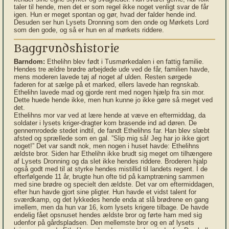
taler til hende, men det er som regel ikke noget venligt svar de får
igen. Hun er meget spontan og gør, hvad der falder hende ind.
Desuden ser hun Lysets Dronning som den onde og Mørkets Lord
som den gode, og så er hun en af mørkets riddere.
Baggrundshistorie
Barndom:
Ethelihn blev født i Tusmørkedalen i en fattig familie.
Hendes tre ældre brødre arbejdede ude ved de får, familien havde,
mens moderen lavede tøj af noget af ulden. Resten sørgede
faderen for at sælge på et marked, ellers lavede han regnskab.
Ethelihn lavede mad og gjorde rent med nogen hjælp fra sin mor.
Dette huede hende ikke, men hun kunne jo ikke gøre så meget ved
det.
Ethelihns mor var ved at lære hende at væve en eftermiddag, da
soldater i lysets kriger-dragter kom brasende ind ad døren. De
gennemrodede stedet indtil, de fandt Ethelihns far. Han blev slæbt
afsted og sprællede som en gal. ”Slip mig så! Jeg har jo ikke gjort
noget!” Det var sandt nok, men nogen i huset havde: Ethelihns
ældste bror. Siden har Ethelihn ikke brudt sig meget om tilhængere
af Lysets Dronning og da slet ikke hendes riddere. Broderen hjalp
også godt med til at styrke hendes mistillid til landets regent. I de
efterfølgende 11 år, brugte hun ofte tid på kamptræning sammen
med sine brødre og specielt den ældste. Det var om eftermiddagen,
efter hun havde gjort sine pligter. Hun havde et vidst talent for
sværdkamp, og det lykkedes hende enda at slå brødrene en gang
imellem, men da hun var 16, kom lysets krigere tilbage. De havde
endelig fået opsnuset hendes ældste bror og førte ham med sig
udenfor på gårdspladsen. Den mellemste bror og en af lysets