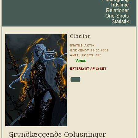
Tidslinje
Relationer
One-Shots
Statistik
Ethelihn
STATUS:
AKTIV
GODKENDT:
22.06.2008
ANTAL POSTS:
435
Venus
EFTERLYST AF LYSET
Grundlæggende Oplysninger