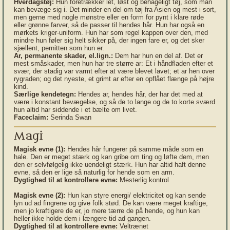
Hverdagstøj:
Hun foretrækker let, løst og behageligt tøj, som man
kan bevæge sig i. Det minder en del om tøj fra Asien og mest i sort,
men gerne med nogle mønstre eller en form for pynt i klare røde
eller grønne farver, så de passer til hendes hår. Hun har også en
mørkets kriger-uniform. Hun har som regel kappen over den, med
mindre hun føler sig helt sikker på, der ingen fare er, og det sker
sjællent, pernitten som hun er.
Ar, permanente skader, el.lign.:
Dem har hun en del af. Det er
mest småskader, men hun har tre større ar: Et i håndfladen efter et
svær, der stadig var varmt efter at være blevet lavet; et ar hen over
rygraden; og det nyeste, et grimt ar efter en opflået flænge på højre
kind.
Særlige kendetegn:
Hendes ar, hendes hår, der har det med at
være i konstant bevægelse, og så de to lange og de to korte sværd
hun altid har siddende i et bælte om livet.
Faceclaim:
Serinda Swan
Magi
Magisk evne (1):
Hendes hår fungerer på samme måde som en
hale. Den er meget stærk og kan gribe om ting og løfte dem, men
den er selvfølgelig ikke uendeligt stærk. Hun har altid haft denne
evne, så den er lige så naturlig for hende som en arm.
Dygtighed til at kontrollere evne:
Mesterlig kontrol
Magisk evne (2):
Hun kan styre energi/ elektricitet og kan sende
lyn ud ad fingrene og give folk stød. De kan være meget kraftige,
men jo kraftigere de er, jo mere tærre de på hende, og hun kan
heller ikke holde dem i længere tid ad gangen.
Dygtighed til at kontrollere evne:
Veltrænet