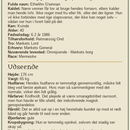
Fulde navn:
Ethelihn G'winnan
Kaldet:
Nære venner får lov at bruge hendes fornavn, ellers kalder
man hende Ishi. Ikke noget med fru eller frk. eller det der ligner. Hun
vil ikke forbindes med rige slapsvanse, der ikke kan noget selv –
sådan ser hun i hvert fald på det.
Køn:
Kvinde
Alder:
40
Fødselsdag:
6.2 år 1986
Tilhørsforhold:
Retmæssig Ond
Tro:
Mørkets Lord
Erhverv:
Mørkets General
Nuværende levested:
Omrejsende - Mørkets borg
Race:
Menneske
Udseende
Højde:
176 cm
Vægt:
65 kg
Hudfarve:
Hendes hudfarve er temmeligt gennemsnitlig, måske lidt
bleg ved første øjekast. Hvis man så sammenligner med det
normale, virker den lidt grålig.
Hårfarve:
Kridhvidt. Det plejede at være smaragdstribet ravnsort,
men hun havde er lille uheld, der indvolverede magisk
genopstandelse.
Hårstil:
Det er altid sat op i en høj hestehale bundet op med et rødt
bånd og går hende til ned over enden.
Øjenfarve:
gule
Kropsbygning:
Hun er temmelig spinkel, selvom det stadig ser
okay ud.