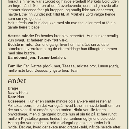
forrådt sin herre, var stukket og havde efterladt Mørkets Lord uden
en højre hånd. Som en af de få overlevende, der stadig havde alle
lemmer siddende fast på kroppen, og stadig ikke var deserteret,
havde Ethelihn vundet nok tillid til, at Mørkets Lord valgte hende
som sin nye general.
Helt tilfreds var hun dog ikke med sin nye titel eller med at få sin
gamle herre tilbage.
Værste minde:
Da hendes bror blev henrettet. Hun husker nemlig
kun svagt, at faderen blev ført væk.
Bedste minde:
Den ene gang, hvor hun har slået sin ældste
storebror i sværdkamp, og de eftermiddage hun tilbragte sammen
med sine brødre.
Barndomshjem:
Tusmørkedalen.
Familie:
Far, Netras (død), mor, Téessa, ældste bror, Lunon (død),
mellemste bror, Dessos, yngste bror, Tean
Andet
Drage
Navn:
Hiofa
Køn:
Hun
Udseende:
Hun er en smule mindre og slankere end resten af
Azhakas børn, men det var også, hvad Ethelihn havde bedt om; en
der var vant til at omgås lyn og torden. Hiofa var lille for en
onyksdrage, men til gengæld brugte hun al sin tid på at fare rundt
mellem Krystalbjergenes tinder, hvor tordnen og lynene buldrede.
Her og der var hendes skæld mørkegrå og enkelte steder helt
hvide. Det var, hvad der skete med drageskæld, når de helede efter