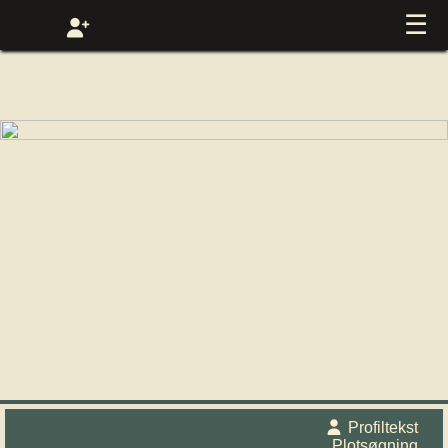
☰
Profiltekst
Plotsøgning