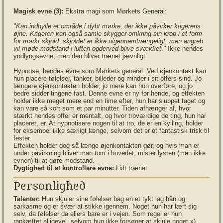
Magisk evne (3):
Ekstra magi som Mørkets General:
"Kan indhylle et område i dybt mørke, der ikke påvirker krigerens
øjne. Krigeren kan også samle skygger omkring sin krop i et form
for mørkt skjold: skjoldet er ikke uigennemtrængeligt, men angreb
vil møde modstand i luften ogderved blive svækket."
Ikke hendes
yndlyngsevne, men den bliver trænet jævnligt.
Hypnose, hendes evne som Mørkets general. Ved øjenkontakt kan
hun placere følelser, tanker, billeder og minder i sit offers sind. Jo
længere øjenkontakten holder, jo mere kan hun overføre, og jo
bedre sidder tingene fast. Denne evne er ny for hende, og effekten
holder ikke meget mere end en time efter, hun har sluppet taget og
kan vare så kort som et par minutter. Tiden afhænger af, hvor
stærkt hendes offer er mentalt, og hvor troværdige de ting, hun har
placeret, er. At hypnotisere nogen til at tro, de er en kylling, holder
for eksempel ikke særligt længe, selvom det er et fantastisk trisk til
fester.
Effekten holder dog så længe øjenkontakten gør, og hvis man er
under påvirkning bliver man tom i hovedet, mister lysten (men ikke
evnen) til at gøre modstand.
Dygtighed til at kontrollere evne:
Lidt trænet
Personlighed
Talenter:
Hun skjuler sine følelser bag en et tykt lag hån og
sarkasme og er svær at stikke igennem. Noget hun har lært sig
selv, da følelser da ellers bare er i vejen. Som regel er hun
rapkæftet alligevel, selvom hun ikke forsøger at skjule noget x)